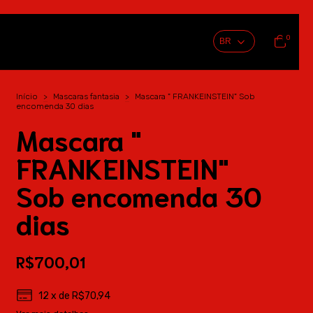
0
Início
>
Mascaras fantasia
>
Mascara " FRANKEINSTEIN" Sob
encomenda 30 dias
Mascara "
FRANKEINSTEIN"
Sob encomenda 30
dias
R$700,01
12
x de
R$70,94